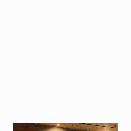
„Waterkant“
„Binnenland“
Er ist so prägend für unsere Region, dass er uns bei der
Namensfindung für unser Wintergarten-Restaurant inspiriert
hat:
Willkommen in unserer
„MOINSTUUV“