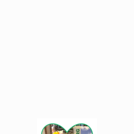
Schon seit 25 Jahren sind wir gerne als Gastgeber
in unserer Wahlheimat Friedeburg tätig.
Ostfriesland ist wunderschön und vielseitig.
Mit unserem Landhaus haben wir uns
einen lang gehegten Lebenstraum erfüllt,
den wir Ihnen gerne vorstellen möchten.
-lich willkommen!
Auf Ihren Besuch freut sich
Ihre Gastgeberfamilie Schumacher