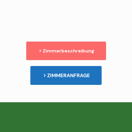
Ruhe, Erholung, Entspannung, Abstand vom Alltagsstress…
hier in Ostfriesland ticken die Uhren noch langsamer!
Familiär und mit Herz und ganz viel Gastfreundschaft sind
wir für Sie da!
Gerne begrüßen wir Sie in unserem „Lese(T)Räumchen und
freuen uns auf Ihren Besuch in unserem Landhaus!
Zimmerbeschreibung
ZIMMERANFRAGE